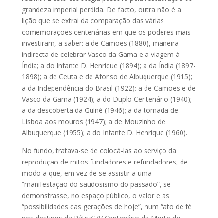
grandeza imperial perdida. De facto, outra não é a
lição que se extrai da comparação das várias
comemorações centenárias em que os poderes mais
investiram, a saber: a de Camões (1880), maneira
indirecta de celebrar Vasco da Gama e a viagem à
Índia; a do Infante D. Henrique (1894); a da Índia (1897-
1898); a de Ceuta e de Afonso de Albuquerque (1915);
a da Independência do Brasil (1922); a de Camões e de
Vasco da Gama (1924); a do Duplo Centenário (1940);
a da descoberta da Guiné (1946); a da tomada de
Lisboa aos mouros (1947); a de Mouzinho de
Albuquerque (1955); a do Infante D. Henrique (1960).
No fundo, tratava-se de colocá-las ao serviço da
reprodução de mitos fundadores e refundadores, de
modo a que, em vez de se assistir a uma
“manifestação do saudosismo do passado”, se
demonstrasse, no espaço público, o valor e as
“possibilidades das gerações de hoje”, num “ato de fé
nos destinos da Pátria” (V Centenário da Morte do