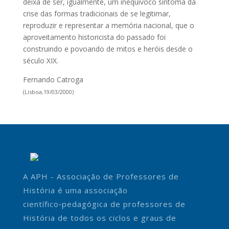
deixa de ser, igualmente, um inequívoco sintoma da
crise das formas tradicionais de se legitimar,
reproduzir e representar a memória nacional, que o
aproveitamento historicista do passado foi
construindo e povoando de mitos e heróis desde o
século XIX.
Fernando Catroga
(Lisboa,19/03/2000)
A APH - Associação de Professores de
História é uma associação
científico‑pedagógica de professores de
História de todos os ciclos e graus de