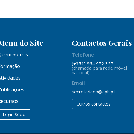
Menu do Site
Contactos Gerais
Quem Somos
Telefone
(+351) 964 952 357
Formação
(chamada para rede móvel
nacional)
Atividades
Email
Publicações
secretariado@aph.pt
Recursos
Outros contactos
Login Sócio