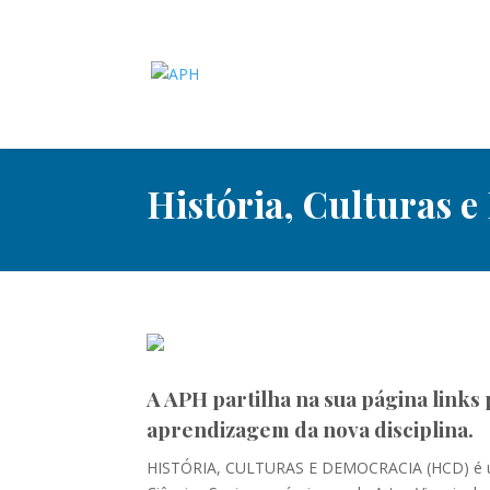
História, Culturas 
A APH partilha na sua página links
aprendizagem da nova disciplina.
HISTÓRIA, CULTURAS E DEMOCRACIA (HCD) é uma d