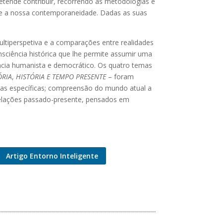
etende contribuir, recorrendo às metodologias e
bre a nossa contemporaneidade. Dadas as suas
ultiperspetiva e a comparações entre realidades
sciência histórica que lhe permite assumir uma
rência humanista e democrático. Os quatro temas
ÓRIA
,
HISTÓRIA E TEMPO PRESENTE
– foram
ias específicas; compreensão do mundo atual a
s relações passado-presente, pensados em
Artigo Entorno Inteligente