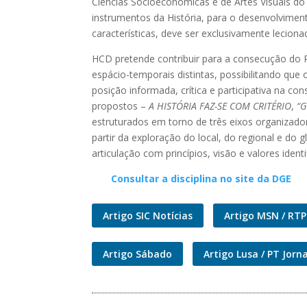
Ciências Socioeconómicas e de Artes Visuais do
instrumentos da História, para o desenvolvime
características, deve ser exclusivamente lecion
HCD pretende contribuir para a consecução do Pe
espácio-temporais distintas, possibilitando qu
posição informada, crítica e participativa na c
propostos –
A HISTÓRIA FAZ-SE COM CRITÉRIO
,
“
estruturados em torno de três eixos organizad
partir da exploração do local, do regional e do
articulação com princípios, visão e valores iden
Consultar a disciplina no site da DGE
Artigo SIC Notícias
Artigo MSN / RTP
Artigo Sábado
Artigo Lusa / PT Jorna