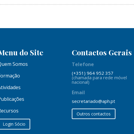
Menu do Site
Contactos Gerais
Quem Somos
Telefone
(+351) 964 952 357
Formação
(chamada para rede móvel
nacional)
Atividades
Email
Publicações
secretariado@aph.pt
Recursos
Outros contactos
Login Sócio