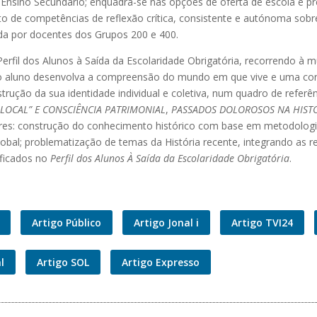
 Ensino Secundário; enquadra-se nas opções de oferta de escola e pr
nto de competências de reflexão crítica, consistente e autónoma so
ada por docentes dos Grupos 200 e 400.
rfil dos Alunos à Saída da Escolaridade Obrigatória, recorrendo à m
e o aluno desenvolva a compreensão do mundo em que vive e uma con
onstrução da sua identidade individual e coletiva, num quadro de refe
GLOCAL” E CONSCIÊNCIA PATRIMONIAL
,
PASSADOS DOLOROSOS NA HIST
ores: construção do conhecimento histórico com base em metodolog
 global; problematização de temas da História recente, integrando a
tificados no
Perfil dos Alunos À Saída da Escolaridade Obrigatória
.
Artigo Público
Artigo Jonal i
Artigo TVI24
l
Artigo SOL
Artigo Expresso