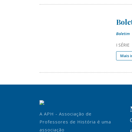
Bole
Boletim
I SÉRIE
Mais 
A APH - Associação de
Professores de História é uma
associação