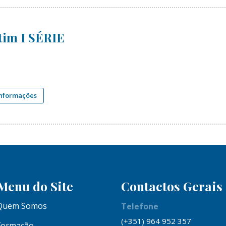
tim I SÉRIE
informações
Menu do Site
Contactos Gerais
Quem Somos
Telefone
(+351) 964 952 357
Formação