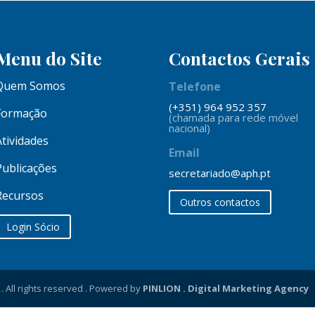
Menu do Site
Contactos Gerais
Quem Somos
Telefone
(+351) 964 952 357
Formação
(chamada para rede móvel
nacional)
Atividades
Email
Publicações
secretariado@aph.pt
Recursos
Outros contactos
Login Sócio
All rights reserved . Powered by
PINLION . Digital Marketing Agency