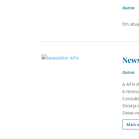
Outros
Em atu
News
Outros
A APH d
A renov
Consulte
Deseja 
Deixe-n
Mais 