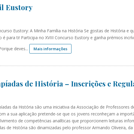
l Eustory
ncurso Eustory: A Minha Família na História Se gostas de História e qu
 é para ti! Participa no XVIII Concurso Eustory e ganha prémios inc
 Porque deves...
Mais informações
píadas de História – Inscrições e Regu
píadas da História são uma iniciativa da Associação de Professores 
om a sua aplicação pretende-se que os jovens reconheçam a importâ
lvimento de competências analíticas que proporcionem leituras infor
das de História são dinamizadas pelo professor Armando Oliveira, da