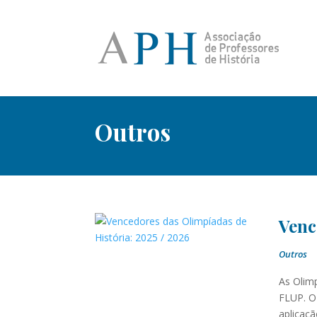
Outros
Venc
Outros
As Olim
FLUP. O
aplicaç