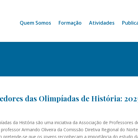
Quem Somos
Formação
Atividades
Public
edores das Olimpíadas de História: 202
píadas da História são uma iniciativa da Associação de Professores 
 professor Armando Oliveira da Comissão Diretiva Regional do Norte 
ão pretende-se que os jovens reconheçam a importância do estudo da