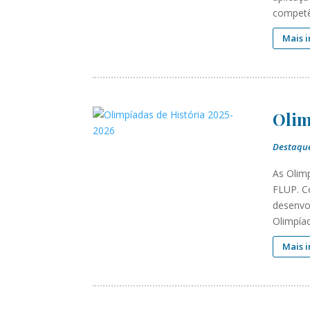
competên
Mais 
Olim
Destaqu
As Olim
FLUP. C
desenvo
Olimpía
Mais 