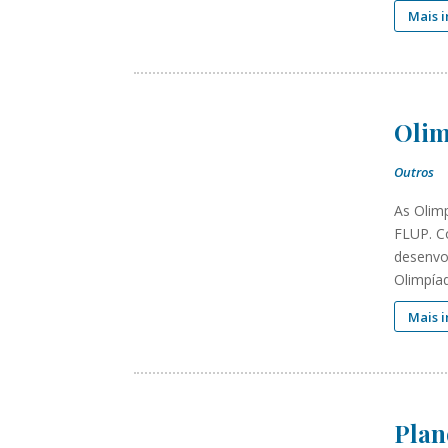
Mais 
Olim
Outros
As Olim
FLUP. C
desenvo
Olimpía
Mais 
Plan