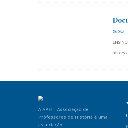
Docu
Outros
ENSINO
history
A APH - Associação de
Professores de História é uma
associação