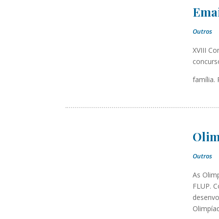
Emai
Outros
XVIII Co
concurso
família.
Olim
Outros
As Olim
FLUP. C
desenvo
Olimpía